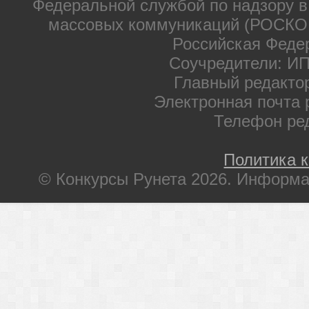
Федеральной службой по надзору в
массовых коммуникаций (РОСКОМ
Российская Феде
Соучредители: ИП
Главный редакто
Электронная почта 
Телефон ре
Политика 
© Конкурсы Рунета 2026. Информа