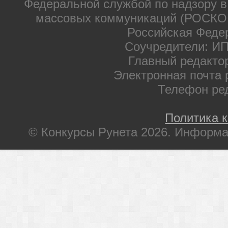
Федеральной службой по надзору в
массовых коммуникаций (РОСКОМ
Российская Феде
Соучредители: ИП
Главный редакто
Электронная почта 
Телефон ре
Политика 
© Конкурсы Рунета 2026. Информа