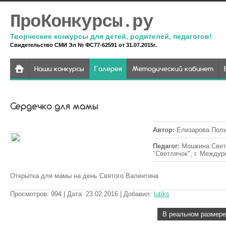
ПроКонкурсы.ру
Творческие конкурсы для детей, родителей, педагогов!
Свидетельство СМИ Эл № ФС77-62591 от 31.07.2015г.
Наши конкурсы
Галерея
Методический кабинет
Сердечко для мамы
Автор
:
Елизарова Поли
Педагог
:
Мошкина Свет
"Светлячок", г. Междур
Открытка для мамы на день Святого Валентина
Просмотров
:
994
| Дата
:
23.02.2016
| Добавил
:
lutiks
В реальном размере