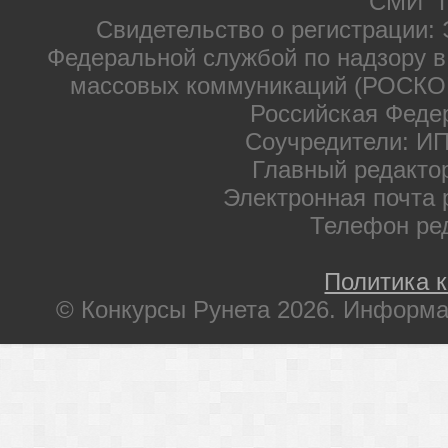
СМИ "П
Свидетельство о регистрации: 
Федеральной службой по надзору в
массовых коммуникаций (РОСКОМ
Российская Феде
Соучредители: ИП
Главный редакто
Электронная почта 
Телефон ре
Политика 
© Конкурсы Рунета 2026. Информа