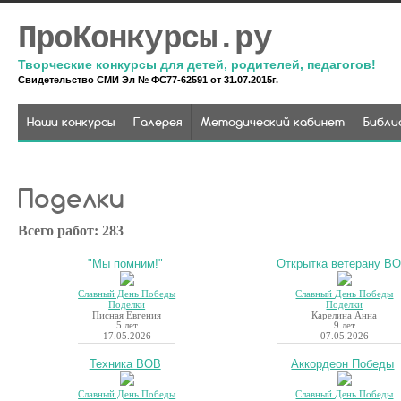
ПроКонкурсы.ру
Творческие конкурсы для детей, родителей, педагогов!
Свидетельство СМИ Эл № ФС77-62591 от 31.07.2015г.
Наши конкурсы
Галерея
Методический кабинет
Библи
Поделки
Всего работ: 283
"Мы помним!"
Открытка ветерану В
Славный День Победы
Славный День Победы
Поделки
Поделки
Писная Евгения
Карелина Анна
5 лет
9 лет
17.05.2026
07.05.2026
Техника ВОВ
Аккордеон Победы
Славный День Победы
Славный День Победы