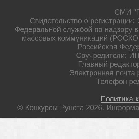
СМИ "П
Свидетельство о регистрации: 
Федеральной службой по надзору в
массовых коммуникаций (РОСКОМ
Российская Феде
Соучредители: ИП
Главный редакто
Электронная почта 
Телефон ре
Политика 
© Конкурсы Рунета 2026. Информа