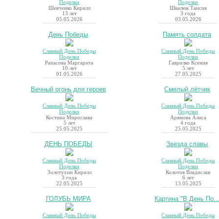
Поделки
Поделки
Шевченко Кирилл
Швалюк Таисия
13 лет
3 года
05.05.2026
03.05.2026
День Победы
Память солдата
Славный День Победы
Славный День Победы
Поделки
Поделки
Рапасова Маргарита
Гаврилко Ксения
10 лет
5 лет
01.05.2026
27.05.2025
Вечный огонь для героев
Смелый лётчик
Славный День Победы
Славный День Победы
Поделки
Поделки
Костина Мирослава
Арямова Алиса
5 лет
4 года
25.05.2025
25.05.2025
ДЕНЬ ПОБЕДЫ
Звезда славы
Славный День Победы
Славный День Победы
Поделки
Поделки
Золотухин Кирилл
Колотов Владислав
3 года
6 лет
22.05.2025
13.05.2025
ГОЛУБЬ МИРА
Картина "В День По..
Славный День Победы
Славный День Победы