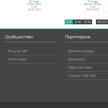
Поделки
Поделки
Габова Вика
Куклина Юлия
5 лет
6 лет
10.05.2025
06.05.2025
...
1-18
19-36
37-54
253-270
Сообщество
Партнерам
Вход на сайт
Добавить конкурс
Регистрация
Документы
Обратная связь
Создать свой сайт