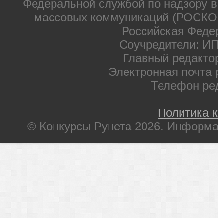
Федеральной службой по надзору в
массовых коммуникаций (РОСКОМ
Российская Феде
Соучредители: ИП
Главный редакто
Электронная почта 
Телефон ре
Политика 
© Конкурсы Рунета 2026. Информа