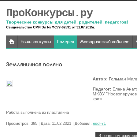
ПроКонкурсы.ру
Творческие конкурсы для детей, родителей, педагогов!
Свидетельство СМИ Эл № ФС77-62591 от 31.07.2015г.
Наши конкурсы
Галерея
Методический кабинет
Земляничная поляна
Автор
:
Гольман Мил
Педагог
:
Елена Анато
МКОУ "Ноовоперуновс
края
Работа выполнена из пластилина
Просмотров
:
395
| Дата
:
11.02.2021
| Добавил
:
esol-71
В реальном размере