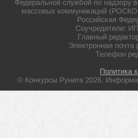
Федеральной службой по надзору в
массовых коммуникаций (РОСКОМ
Российская Феде
Соучредители: ИП
Главный редакто
Электронная почта 
Телефон ре
Политика 
© Конкурсы Рунета 2026. Информа