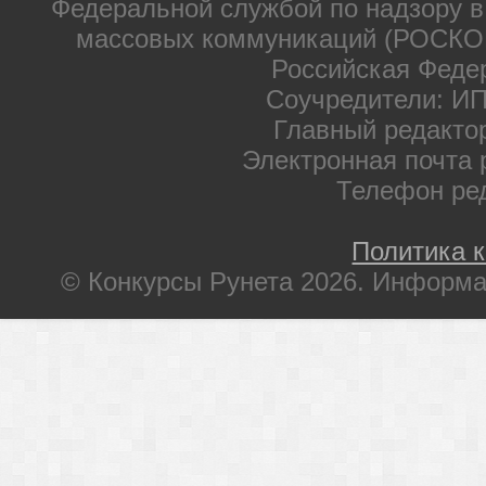
Федеральной службой по надзору в
массовых коммуникаций (РОСКОМ
Российская Феде
Соучредители: ИП
Главный редакто
Электронная почта 
Телефон ре
Политика 
© Конкурсы Рунета 2026. Информа