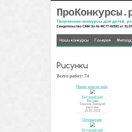
ПроКонкурсы.
Творческие конкурсы для детей, ро
Свидетельство СМИ Эл № ФС77-62591 от 31.07.
Наши конкурсы
Галерея
Методи
Рисунки
Всего работ: 74
Яркие краски мая
Радужный май
Рисунки
Терехов Дмитрий
взрослые
20.05.2026
Одуванчик
Радужный май