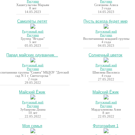
Рисунки
Рисунки
Хашегульгова Марьям
Селезнева Алиса
8 лет
3 года
14.05.2023
14.05.2023
Самолёты летят
Пусть всегда будет мир
Радужный май
Радужный май
Рисунки
Рисунки
Группа "Ягодка"
Воспитанники младшей группы
5 лет
4 года
05.05.2023
04.05.2023
Парад майских одуванчик...
Солнечный цветок
Радужный май
Радужный май
Рисунки
Рисунки
спитанники группы "Совята" МБДОУ "Детский
Шмелева Василиса
сад N 1 г. Светогорска "
4 года
2 года
27.05.2022
29.05.2022
Майский Ёжик
Майский Ёжик
Радужный май
Радужный май
Рисунки
Рисунки
Зубаирова Диана
Мардгалимова Алия
10 лет
8 лет
22.05.2022
22.05.2022
Моя семья
Фотография 1