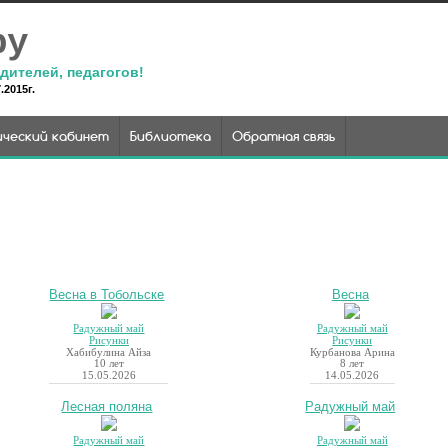
ру
дителей, педагогов!
2015г.
ческий кабинет
Библиотека
Обратная связь
Весна в Тобольске
Весна
Радужный май
Радужный май
Рисунки
Рисунки
Хабибулина Айза
Курбанова Арина
10 лет
8 лет
15.05.2026
14.05.2026
Лесная поляна
Радужный май
Радужный май
Радужный май