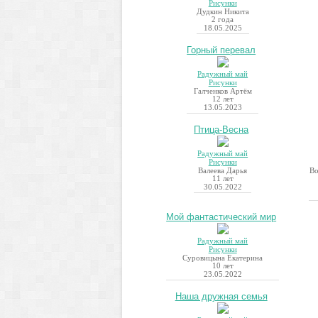
Рисунки
Дудкин Никита
2 года
18.05.2025
Горный перевал
Радужный май
Рисунки
Галченков Артём
12 лет
13.05.2023
Птица-Весна
Радужный май
Рисунки
Валеева Дарья
Во
11 лет
30.05.2022
Мой фантастический мир
Радужный май
Рисунки
Суровицына Екатерина
10 лет
23.05.2022
Наша дружная семья