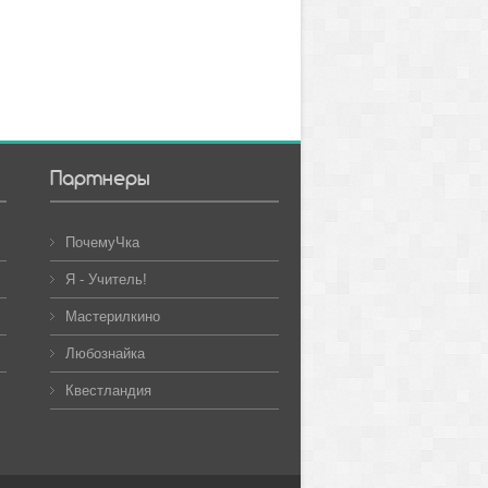
Партнеры
ПочемуЧка
Я - Учитель!
Мастерилкино
Любознайка
Квестландия