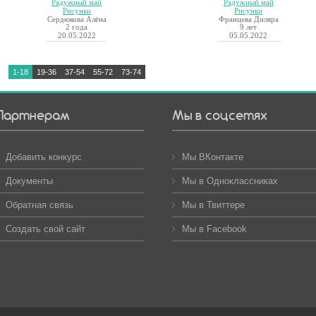
Радужный май
Радужный май
Рисунки
Рисунки
Сердюкова Алёна
Францева Диляра
2 года
9 лет
20.05.2022
05.05.2022
1-18
19-36
37-54
55-72
73-74
Партнерам
Мы в соцсетях
Добавить конкурс
Мы ВКонтакте
Документы
Мы в Одноклассниках
Обратная связь
Мы в Твиттере
Создать свой сайт
Мы в Facebook