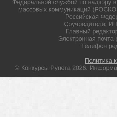
Федеральной службой по надзору в
массовых коммуникаций (РОСКОМ
Российская Феде
Соучредители: ИП
Главный редакто
Электронная почта 
Телефон ре
Политика 
© Конкурсы Рунета 2026. Информа