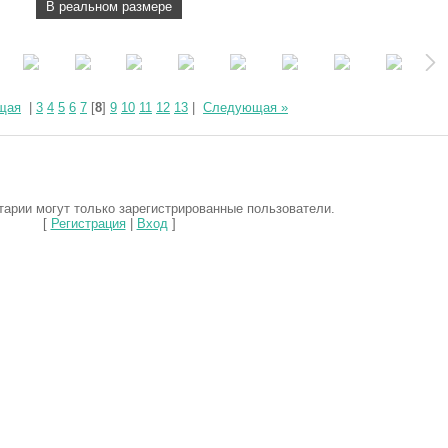
В реальном размере
щая
|
3
4
5
6
7
[
8
]
9
10
11
12
13
|
Следующая »
арии могут только зарегистрированные пользователи.
[
Регистрация
|
Вход
]