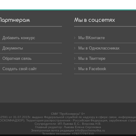
Партнерам
Мы в соцсетях
Добавить конкурс
Мы ВКонтакте
Документы
Мы в Одноклассниках
Обратная связь
Мы в Твиттере
Создать свой сайт
Мы в Facebook
СМИ "ПроКонкурсы" 0+
2591 от 31.07.2015г. выдано Федеральной службой по надзору в сфере связи, информац
ОСКОМНАДЗОР). Территория распространения - Российская Федерация, зарубежные стра
Соучредители: ИП Львова Е.С., Власова Н.В.
Главный редактор: Львова Елена Сергеевна
Электронная почта редакции info@pochemu4ka.ru
Телефон редакции: +79277797310