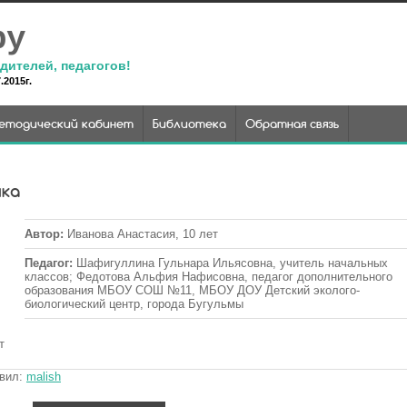
ру
дителей, педагогов!
2015г.
етодический кабинет
Библиотека
Обратная связь
нка
Автор
:
Иванова Анастасия, 10 лет
Педагог
:
Шафигуллина Гульнара Ильясовна, учитель начальных
классов; Федотова Альфия Нафисовна, педагог дополнительного
образования МБОУ СОШ №11, МБОУ ДОУ Детский эколого-
биологический центр, города Бугульмы
т
авил
:
malish