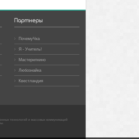
Партнеры
ПочемуЧка
Я - Учитель!
Мастерилкино
Любознайка
Квестландия
ионных технологий и массовых коммуникаций
ны.