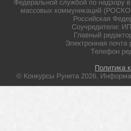
Федеральной службой по надзору в
массовых коммуникаций (РОСКОМ
Российская Феде
Соучредители: ИП
Главный редакто
Электронная почта 
Телефон ре
Политика 
© Конкурсы Рунета 2026. Информа