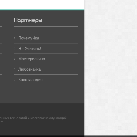
Партнеры
ПочемуЧка
Я - Учитель!
Мастерилкино
Любознайка
Квестландия
ионных технологий и массовых коммуникаций
ны.