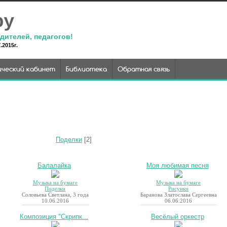
ру
дителей, педагогов!
2015г.
ческий кабинет
Библиотека
Обратная связь
Поделки
[2]
Балалайка
Моя любимая песня
Музыка на бумаге
Музыка на бумаге
Поделки
Рисунки
Соловьева Светлана, 3 года
Баранова Златослава Сергеевна
10.06.2016
06.06.2016
Композиция "Скрипк...
Весёлый оркестр