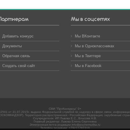
Партнерам
Мы в соцсетях
Добавить конкурс
Мы ВКонтакте
Документы
Мы в Одноклассниках
Обратная связь
Мы в Твиттере
Создать свой сайт
Мы в Facebook
СМИ "ПроКонкурсы" 0+
2591 от 31.07.2015г. выдано Федеральной службой по надзору в сфере связи, информац
ОСКОМНАДЗОР). Территория распространения - Российская Федерация, зарубежные стра
Соучредители: ИП Львова Е.С., Власова Н.В.
Главный редактор: Львова Елена Сергеевна
Электронная почта редакции info@pochemu4ka.ru
Телефон редакции: +79277797310