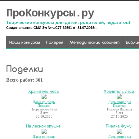
ПроКонкурсы.ру
Творческие конкурсы для детей, родителей, педагогов!
Свидетельство СМИ Эл № ФС77-62591 от 31.07.2015г.
Наши конкурсы
Галерея
Методический кабинет
Библи
Поделки
Всего работ: 361
Хранитель леса
Хранитель леса
Дары природы
Дары природы
Поделки
Поделки
Петраченков Илья
Исакова Варвара
5 лет
5 лет
28.10.2025
27.10.2025
На лесной опушке
Пчелка Жужу
Дары природы
Дары природы