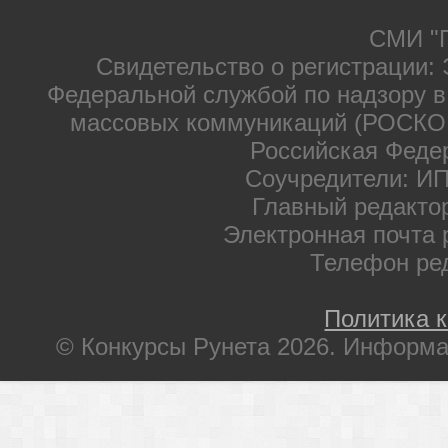
СМИ "П
Свидетельство о регистрации: 
Федеральной службой по надзору в
массовых коммуникаций (РОСКОМ
Российская Феде
Соучредители: ИП
Главный редакто
Электронная почта 
Телефон ре
Политика 
© Конкурсы Рунета 2026. Информа