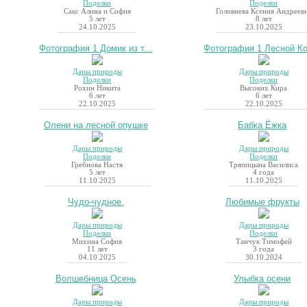
Поделки
Поделки
Сакс Алина и София
Головнева Ксения Андреев
5 лет
8 лет
24.10.2025
23.10.2025
Фотография 1 Домик из т...
Фотография 1 Лесной Ко
Дары природы
Дары природы
Поделки
Поделки
Рохин Никита
Высоких Кира
6 лет
6 лет
22.10.2025
22.10.2025
Олени на лесной опушке
Бабка Ёжка
Дары природы
Дары природы
Поделки
Поделки
Гребнова Настя
Тряпицына Василиса
5 лет
4 года
11.10.2025
11.10.2025
Чудо-чудное.
Любимые фрукты
Дары природы
Дары природы
Поделки
Поделки
Михина София
Танчук Тимофей
11 лет
3 года
04.10.2025
30.10.2024
Волшебница Осень
Улыбка осени
Дары природы
Дары природы