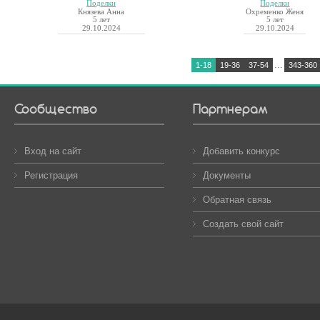
Поделки
Поделки
Князева Анна
Охременко Женя
5 лет
5 лет
29.10.2024
29.10.2024
...
1-18
19-36
37-54
343-360
Сообщество
Партнерам
Вход на сайт
Добавить конкурс
Регистрация
Документы
Обратная связь
Создать свой сайт