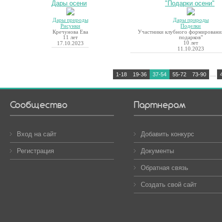
Дары осени
"Подарки осени"
Дары природы
Дары природы
Рисунки
Поделки
Кречунова Ева
Участники клубного формировани
11 лет
подарков"
10 лет
17.10.2023
11.10.2023
...
1-18
19-36
37-54
55-72
73-90
Сообщество
Партнерам
Вход на сайт
Добавить конкурс
Регистрация
Документы
Обратная связь
Создать свой сайт