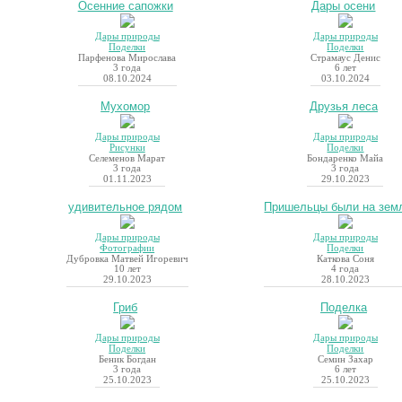
Осенние сапожки
Дары осени
Дары природы
Дары природы
Поделки
Поделки
Парфенова Мирослава
Страмаус Денис
3 года
6 лет
08.10.2024
03.10.2024
Мухомор
Друзья леса
Дары природы
Дары природы
Рисунки
Поделки
Селеменов Марат
Бондаренко Майа
3 года
3 года
01.11.2023
29.10.2023
удивительное рядом
Пришельцы были на земл
Дары природы
Дары природы
Фотографии
Поделки
Дубровка Матвей Игоревич
Каткова Соня
10 лет
4 года
29.10.2023
28.10.2023
Гриб
Поделка
Дары природы
Дары природы
Поделки
Поделки
Беник Богдан
Семин Захар
3 года
6 лет
25.10.2023
25.10.2023