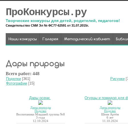
ПроКонкурсы.ру
Творческие конкурсы для детей, родителей, педагогов!
Свидетельство СМИ Эл № ФС77-62591 от 31.07.2015г.
Наши конкурсы
Галерея
Методический кабинет
Библи
Дары природы
Всего работ: 448
Поделки
[361]
Рисунки
[
Фотографии
[15]
Дары осени.
Огурцы и помидор для ф
Дары природы
Дары природы
Поделки
Поделки
Воспитаники Младшей группы №8
Шеин Артём
3 года
6 лет
12.10.2024
11.10.2024