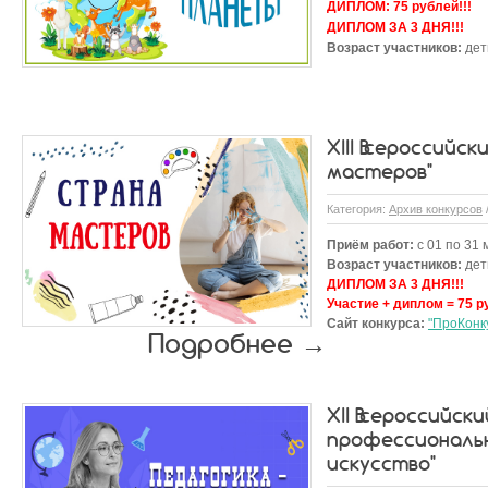
ДИПЛОМ:
75 рублей!!!
ДИПЛОМ ЗА 3 ДНЯ!!!
Возраст участников:
дети
XIII Всероссийс
мастеров"
Категория:
Архив конкурсов
Приём работ:
с 01 по 31 
Возраст участников:
дети
ДИПЛОМ ЗА 3 ДНЯ!!!
Участие + диплом = 75 р
Сайт конкурса:
"ПроКонк
Подробнее →
XII Всероссийск
профессиональн
искусство"