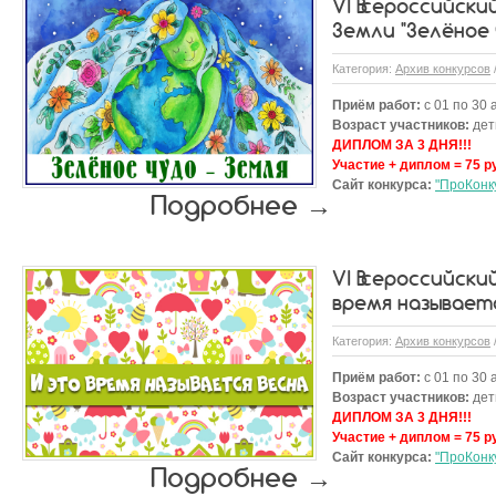
VI Всероссийски
Земли "Зелёное 
Категория:
Архив конкурсов
Приём работ:
с 01 по 30 
Возраст участников:
дети
ДИПЛОМ ЗА 3 ДНЯ!!!
Участие + диплом = 75 р
Сайт конкурса:
"ПроКонк
Подробнее →
VI Всероссийски
время называетс
Категория:
Архив конкурсов
Приём работ:
с 01 по 30 
Возраст участников:
дети
ДИПЛОМ ЗА 3 ДНЯ!!!
Участие + диплом = 75 р
Сайт конкурса:
"ПроКонк
Подробнее →