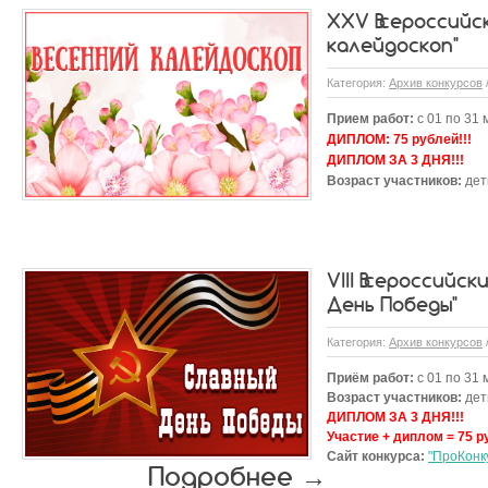
XXV Всероссийск
калейдоскоп"
Категория:
Архив конкурсов
Прием работ:
с 01 по 31 
ДИПЛОМ:
75 рублей!!!
ДИПЛОМ ЗА 3 ДНЯ!!!
Возраст участников:
дети
VIII Всероссийс
День Победы"
Категория:
Архив конкурсов
Приём работ:
с 01 по 31 
Возраст участников:
дети
ДИПЛОМ ЗА 3 ДНЯ!!!
Участие + диплом = 75 р
Сайт конкурса:
"ПроКонк
Подробнее →