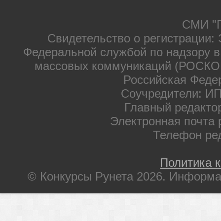
СМИ "П
Свидетельство о регистрации: 
Федеральной службой по надзору в
массовых коммуникаций (РОСКОМ
Российская Феде
Соучредители: ИП
Главный редакто
Электронная почта 
Телефон ре
Политика 
© Конкурсы Рунета 2026. Информа