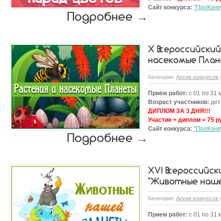
Сайт конкурса:
"ПроКонк
Подробнее →
X Всероссийский
насекомые План
Категория:
Архив конкурсов
Приём работ:
с 01 по 31 
Возраст участников:
дети
ДИПЛОМ ЗА 3 ДНЯ!!!
Участие + диплом = 75 р
Сайт конкурса:
"ПроКонк
Подробнее →
XVI Всероссийск
"Животные наш
Категория:
Архив конкурсов
Прием работ:
с 01 по 31 