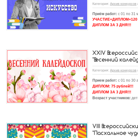
Категория:
Архив конкурсов
Приём работ:
с 01 по 31 
УЧАСТИЕ+ДИПЛОМ=120 
ДИПЛОМ ЗА 3 ДНЯ!!!
XXIV Всероссийс
"Весенний калей
Категория:
Архив конкурсов
Прием работ:
с 01 по 30 
ДИПЛОМ:
75 рублей!!!
ДИПЛОМ ЗА 3 ДНЯ!!!
Возраст участников:
дети
VIII Всероссийс
"Пасхальное чуд