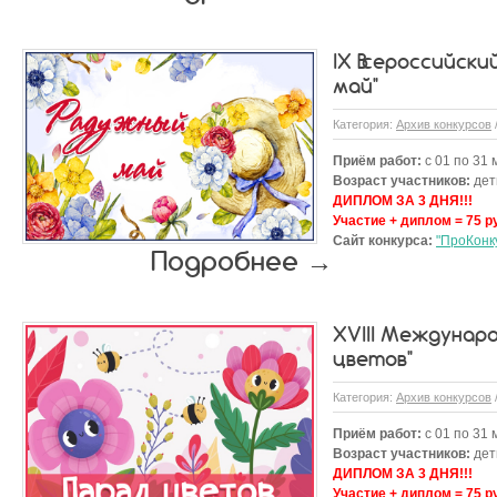
IX Всероссийски
май"
Категория:
Архив конкурсов
Приём работ:
с 01 по 31 
Возраст участников:
дети
ДИПЛОМ ЗА 3 ДНЯ!!!
Участие + диплом = 75 р
Сайт конкурса:
"ПроКонк
Подробнее →
XVIII Междунар
цветов"
Категория:
Архив конкурсов
Приём работ:
с 01 по 31 
Возраст участников:
дети
ДИПЛОМ ЗА 3 ДНЯ!!!
Участие + диплом = 75 р