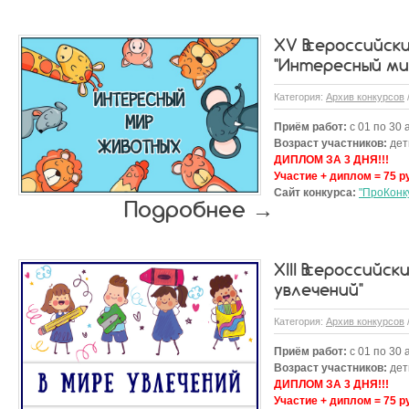
XV Всероссийск
"Интересный ми
Категория:
Архив конкурсов
Приём работ:
с 01 по 30 
Возраст участников:
дети
ДИПЛОМ ЗА 3 ДНЯ!!!
Участие + диплом = 75 р
Сайт конкурса:
"ПроКонк
Подробнее →
XIII Всероссийс
увлечений"
Категория:
Архив конкурсов
Приём работ:
с 01 по 30 
Возраст участников:
дети
ДИПЛОМ ЗА 3 ДНЯ!!!
Участие + диплом = 75 р