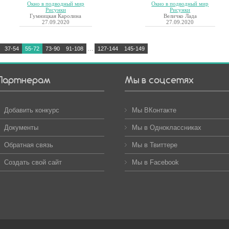
Окно в подводный мир
Окно в подводный мир
Рисунки
Рисунки
Гумницкая Каролина
Величко Лада
27.09.2020
27.09.2020
...
37-54
55-72
73-90
91-108
127-144
145-149
Партнерам
Мы в соцсетях
Добавить конкурс
Мы ВКонтакте
Документы
Мы в Одноклассниках
Обратная связь
Мы в Твиттере
Создать свой сайт
Мы в Facebook