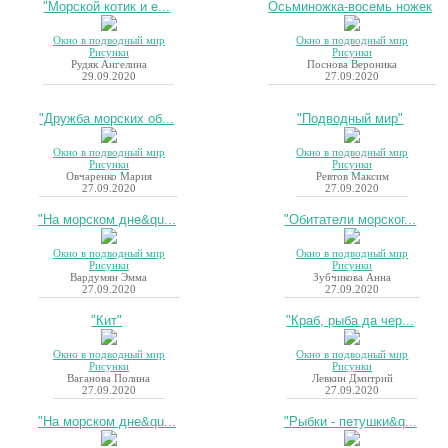
"Морской котик и е...
Осьминожка-восемь ножек
Окно в подводный мир
Окно в подводный мир
Рисунки
Рисунки
Рудяк Ангелина
Поснова Вероника
29.09.2020
27.09.2020
"Дружба морских об...
"Подводный мир"
Окно в подводный мир
Окно в подводный мир
Рисунки
Рисунки
Овчаренко Мария
Ревтов Максим
27.09.2020
27.09.2020
"На морском дне&qu...
"Обитатели морског...
Окно в подводный мир
Окно в подводный мир
Рисунки
Рисунки
Вардумян Эмма
Зубчикова Анна
27.09.2020
27.09.2020
"Кит"
"Краб, рыба да чер...
Окно в подводный мир
Окно в подводный мир
Рисунки
Рисунки
Ваганова Полина
Левкин Дмитрий
27.09.2020
27.09.2020
"На морском дне&qu...
"Рыбки - петушки&q...