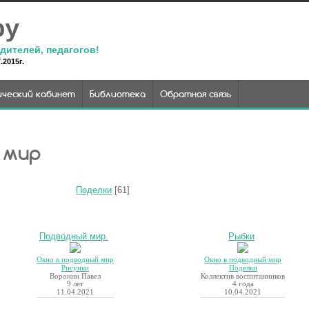
ру
дителей, педагогов!
2015г.
ческий кабинет
Библиотека
Обратная связь
 мир
Поделки
[61]
Подводный мир.
Рыбки
Окно в подводный мир
Окно в подводный мир
Рисунки
Поделки
Воронин Павел
Коллектив воспитанников
9 лет
4 года
11.04.2021
10.04.2021