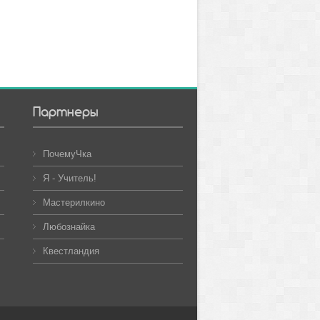
Партнеры
ПочемуЧка
Я - Учитель!
Мастерилкино
Любознайка
Квестландия