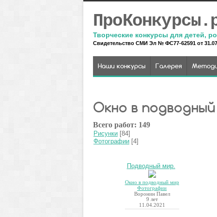
ПроКонкурсы.
Творческие конкурсы для детей, ро
Свидетельство СМИ Эл № ФС77-62591 от 31.07.
Наши конкурсы
Галерея
Методи
Окно в подводный
Всего работ: 149
Рисунки
[84]
Фотографии
[4]
Подводный мир.
Окно в подводный мир
Фотографии
Воронин Павел
9 лет
11.04.2021