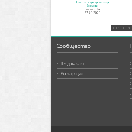
Окно в подводный мир
Рисунки
Реннер Лев
27.09.2020
1-18
19-36
Сообщество
Вход на сайт
Регистрация