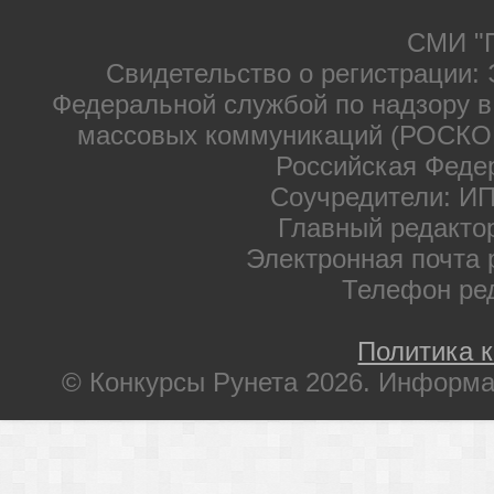
СМИ "П
Свидетельство о регистрации: 
Федеральной службой по надзору в
массовых коммуникаций (РОСКОМ
Российская Феде
Соучредители: ИП
Главный редакто
Электронная почта 
Телефон ре
Политика 
© Конкурсы Рунета 2026. Информа