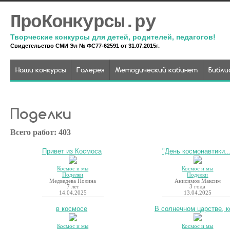
ПроКонкурсы.ру
Творческие конкурсы для детей, родителей, педагогов!
Свидетельство СМИ Эл № ФС77-62591 от 31.07.2015г.
Наши конкурсы
Галерея
Методический кабинет
Библи
Поделки
Всего работ: 403
Привет из Космоса
"День космонавтики..
Космос и мы
Космос и мы
Поделки
Поделки
Медведева Полина
Анисимов Максим
7 лет
3 года
14.04.2025
13.04.2025
в космосе
В солнечном царстве, ко
Космос и мы
Космос и мы