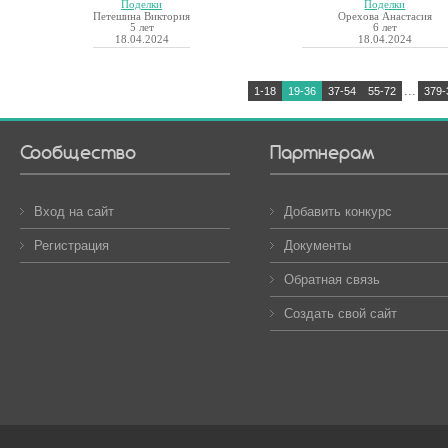
Поделки
Поделки
Петешина Виктория
Орехова Анастасия
5 лет
6 лет
18.04.2024
18.04.2024
...
1-18
19-36
37-54
55-72
379-
Сообщество
Партнерам
Вход на сайт
Добавить конкурс
Регистрация
Документы
Обратная связь
Создать свой сайт