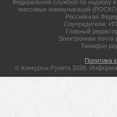
Федеральной службой по надзору в
массовых коммуникаций (РОСКОМ
Российская Феде
Соучредители: ИП
Главный редакто
Электронная почта 
Телефон ре
Политика 
© Конкурсы Рунета 2026. Информа