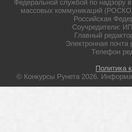
Федеральной службой по надзору в
массовых коммуникаций (РОСКОМ
Российская Феде
Соучредители: ИП
Главный редакто
Электронная почта 
Телефон ре
Политика 
© Конкурсы Рунета 2026. Информа