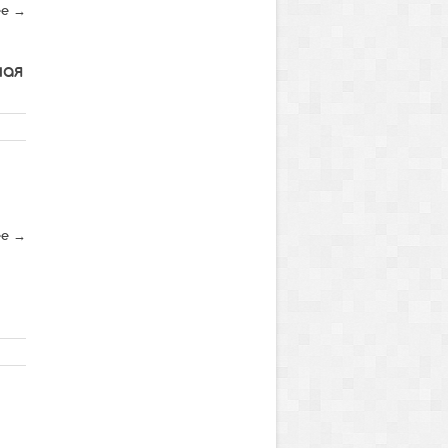
ее →
ная
ее →