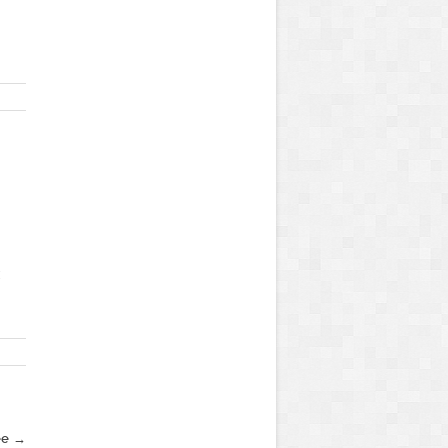
с
ее →