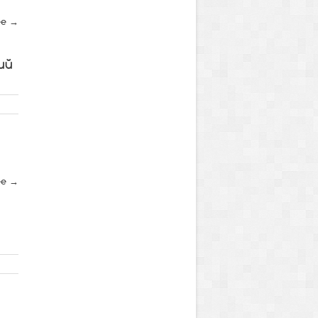
ее →
ий
ее →