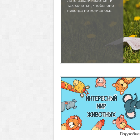
лето заканчивается, и
так хочется, чтобы оно
никогда не кончалось.
КАНИКУЛЫ
Уважаемые наши
участники!
Раздел с
конкурсами
уходит на
каникулы
с 01.06.2026 по
31.08.2026
Подробне