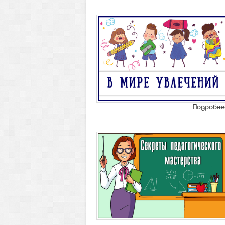
Подробне
XXV Всероссийский
творческий
конкурс "Весенний
калейдоскоп"
Прием работ:
с 01 по 31
мая 2026 года
ДИПЛОМ:
75 рублей!!!
ДИПЛОМ ЗА 3 ДНЯ!!!
Возраст участников:
дети
0-17 лет, взрослые;
Сайт участников:
"ПроКонкурсы.Ру"