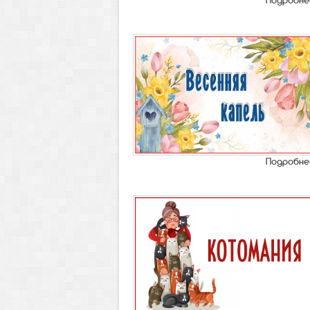
Подробне
IX Всероссийский
Подробне
творческий
конкурс "Радужный
май"
Приём работ:
с 01 по 31
мая 2026 года;
Возраст участников:
дети
0-17 лет, взрослые;
ДИПЛОМ ЗА 3 ДНЯ!!!
Участие + диплом = 75
рублей!!
Сайт конкурса:
"ПроКонкурсы.Ру"