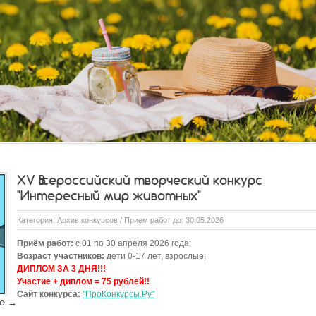
XV Всероссийский творческий конкурс
"Интересный мир животных"
Категория:
Архив конкурсов
/ Прием работ до: 30.05.2026
Приём работ:
с 01 по 30 апреля 2026 года;
Возраст участников:
дети 0-17 лет, взрослые;
ДИПЛОМ ЗА 3 ДНЯ!!!
Участие + диплом = 75 рублей!!
Сайт конкурса:
"ПроКонкурсы.Ру"
е →