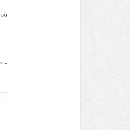
ний
ее →