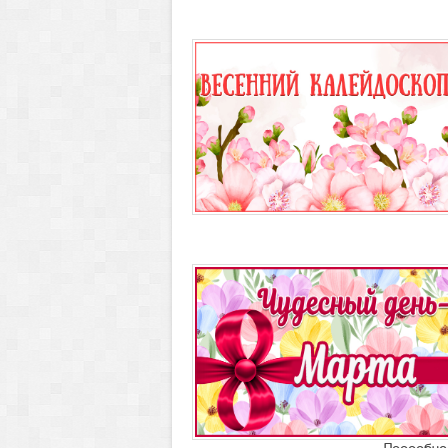
VIII Всероссийский
творческий
конкурс "Славный
День Победы"
Приём работ:
с 01 по 31
мая 2026 года;
Возраст участников:
дети
0-17 лет, взрослые;
ДИПЛОМ ЗА 3 ДНЯ!!!
Участие + диплом = 75
рублей!!
Сайт конкурса:
"ПроКонкурсы.Ру"