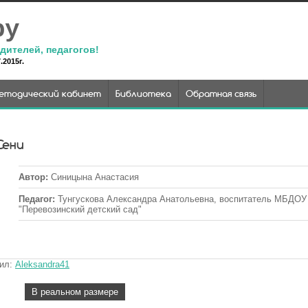
ру
дителей, педагогов!
2015г.
етодический кабинет
Библиотека
Обратная связь
Сени
Автор
:
Синицына Анастасия
Педагог
:
Тунгускова Александра Анатольевна, воспитатель МБДОУ
"Перевозинский детский сад"
вил
:
Aleksandra41
В реальном размере