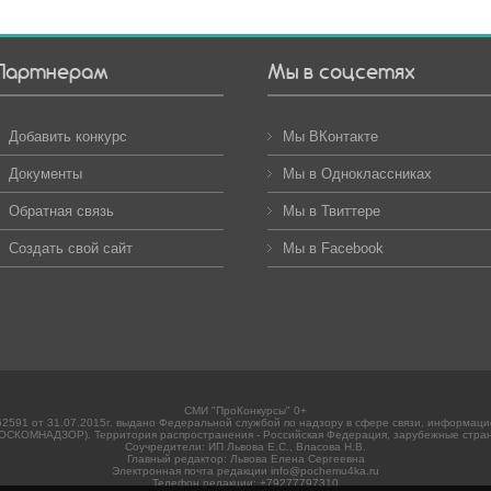
Партнерам
Мы в соцсетях
Добавить конкурс
Мы ВКонтакте
Документы
Мы в Одноклассниках
Обратная связь
Мы в Твиттере
Создать свой сайт
Мы в Facebook
СМИ "ПроКонкурсы" 0+
2591 от 31.07.2015г. выдано Федеральной службой по надзору в сфере связи, информац
ОСКОМНАДЗОР). Территория распространения - Российская Федерация, зарубежные стра
Соучредители: ИП Львова Е.С., Власова Н.В.
Главный редактор: Львова Елена Сергеевна
Электронная почта редакции info@pochemu4ka.ru
Телефон редакции: +79277797310