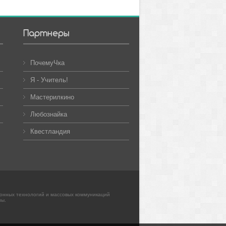
Партнеры
ПочемуЧка
Я - Учитель!
Мастерилкино
Любознайка
Квестландия
ионных технологий и массовых коммуникаций
ны.