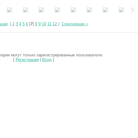
ущая
|
2
3
4
5
6
[
7
]
8
9
10
11
12
|
Следующая »
арии могут только зарегистрированные пользователи.
[
Регистрация
|
Вход
]